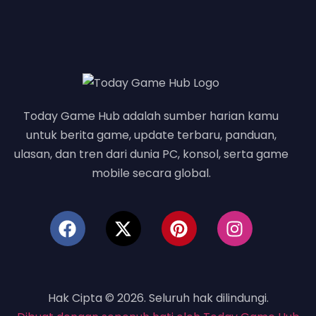
Today Game Hub adalah sumber harian kamu
untuk berita game, update terbaru, panduan,
ulasan, dan tren dari dunia PC, konsol, serta game
mobile secara global.
Hak Cipta © 2026. Seluruh hak dilindungi.