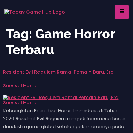
Tag:
Game Horror
Terbaru
Resident Evil Requiem Ramai Pemain Baru, Era
Survival Horror
Kebangkitan Franchise Horor Legendaris di Tahun
2026 Resident Evil Requiem menjadi fenomena besar
di industri game global setelah peluncurannya pada