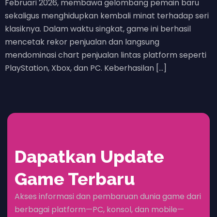
Februari 2026, membawa gelombang pemain baru
sekaligus menghidupkan kembali minat terhadap seri
klasiknya. Dalam waktu singkat, game ini berhasil
mencetak rekor penjualan dan langsung
mendominasi chart penjualan lintas platform seperti
PlayStation, Xbox, dan PC. Keberhasilan […]
Dapatkan Update
Game Terbaru
Akses informasi dan pembaruan dunia game dari
berbagai platform—PC, konsol, dan mobile—