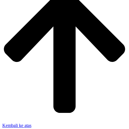
Kembali ke atas