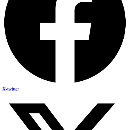
X-twitter