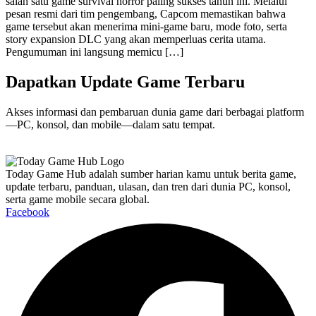
salah satu game survival horror paling sukses tahun ini. Melalui
pesan resmi dari tim pengembang, Capcom memastikan bahwa
game tersebut akan menerima mini-game baru, mode foto, serta
story expansion DLC yang akan memperluas cerita utama.
Pengumuman ini langsung memicu […]
Dapatkan Update Game Terbaru
Akses informasi dan pembaruan dunia game dari berbagai platform
—PC, konsol, dan mobile—dalam satu tempat.
Today Game Hub adalah sumber harian kamu untuk berita game,
update terbaru, panduan, ulasan, dan tren dari dunia PC, konsol,
serta game mobile secara global.
Facebook