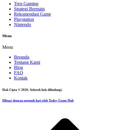
Tren Gaming
Strategi Bermain
Rekomendasi Game
Playstation
Nintendo
Menu
Menu
Beranda
Tentang Kami
Blog
FAQ
Kontak
Hak Cipta © 2026. Seluruh hak dilindungi.
Dibuat dengan sepenuh hati oleh Today Game Hub