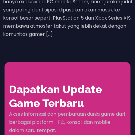
hanya exclusive di PC melalui Steam, kini sejumlah judul
yang paling diantisipasi dipastikan akan masuk ke
konsol besar seperti PlayStation 5 dan Xbox Series X|S,
membawa atmosfer takut yang lebih dekat dengan
komunitas gamer […]
Dapatkan Update
Game Terbaru
Akses informasi dan pembaruan dunia game dari
berbagai platform—PC, konsol, dan mobile—
dalam satu tempat.