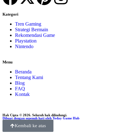
Kategori
Tren Gaming
Strategi Bermain
Rekomendasi Game
Playstation
Nintendo
Menu
Beranda
Tentang Kami
Blog
FAQ
Kontak
Hak Cipta © 2026. Seluruh hak dilindungi.
Dibuat dengan sepenuh hati oleh Today Game Hub
Kembali ke atas