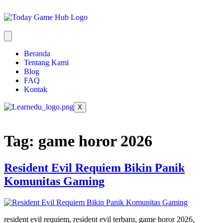
Beranda
Tentang Kami
Blog
FAQ
Kontak
X
Tag:
game horor 2026
Resident Evil Requiem Bikin Panik
Komunitas Gaming
resident evil requiem, resident evil terbaru, game horor 2026,