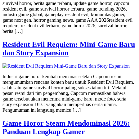
survival horror, berita game terbaru, update game horror, capcom
resident evil, game survival horror terbaru, game trending 2026,
industri game global, gameplay resident evil, komunitas gamer,
game next gen, horror gaming news, game AAA 2026resident evil
requiem, resident evil terbaru, game horor 2026, survival horror,
berita […]
Resident Evil Requiem: Mini-Game Baru
dan Story Expansion
Industri game horor kembali memanas setelah Capcom resmi
mengumumkan rencana konten baru untuk Resident Evil Requiem,
salah satu game survival horror paling sukses tahun ini. Melalui
pesan resmi dari tim pengembang, Capcom memastikan bahwa
game tersebut akan menerima mini-game baru, mode foto, serta
story expansion DLC yang akan memperluas cerita utama.
Pengumuman ini langsung memicu […]
Game Horor Steam Mendominasi 2026:
Panduan Lengkap Gamer