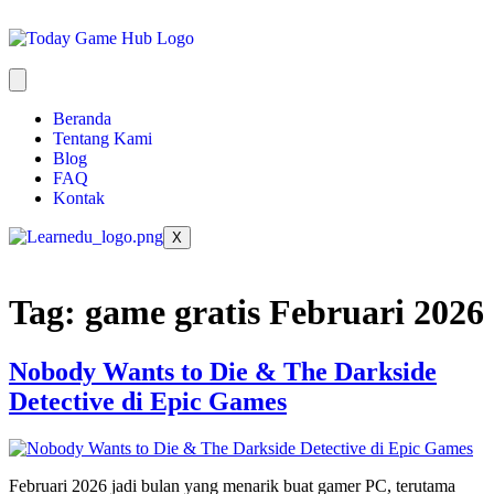
Beranda
Tentang Kami
Blog
FAQ
Kontak
X
Tag:
game gratis Februari 2026
Nobody Wants to Die & The Darkside
Detective di Epic Games
Februari 2026 jadi bulan yang menarik buat gamer PC, terutama