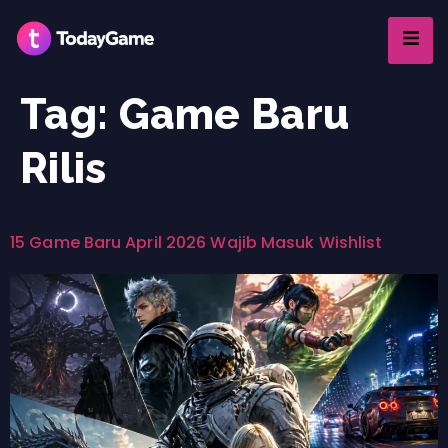
Tag:
Game Baru
Rilis
15 Game Baru April 2026 Wajib Masuk Wishlist