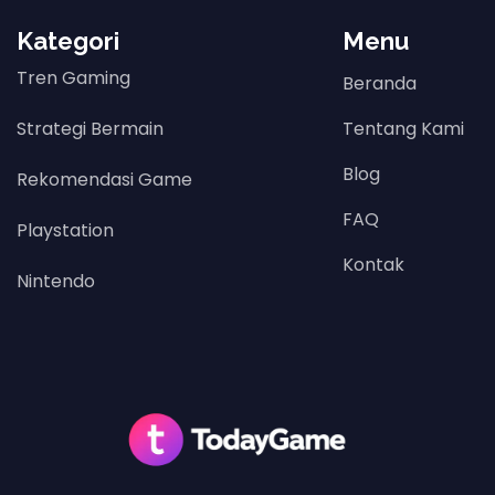
Kategori
Menu
Tren Gaming
Beranda
Strategi Bermain
Tentang Kami
Blog
Rekomendasi Game
FAQ
Playstation
Kontak
Nintendo