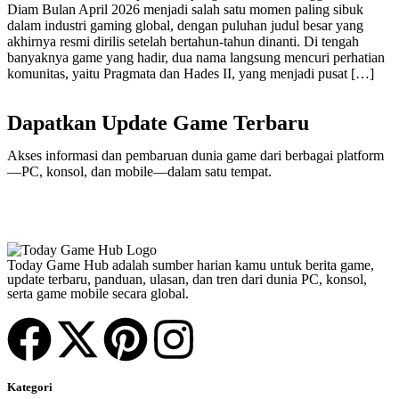
Diam Bulan April 2026 menjadi salah satu momen paling sibuk
dalam industri gaming global, dengan puluhan judul besar yang
akhirnya resmi dirilis setelah bertahun-tahun dinanti. Di tengah
banyaknya game yang hadir, dua nama langsung mencuri perhatian
komunitas, yaitu Pragmata dan Hades II, yang menjadi pusat […]
Dapatkan Update Game Terbaru
Akses informasi dan pembaruan dunia game dari berbagai platform
—PC, konsol, dan mobile—dalam satu tempat.
Today Game Hub adalah sumber harian kamu untuk berita game,
update terbaru, panduan, ulasan, dan tren dari dunia PC, konsol,
serta game mobile secara global.
Kategori