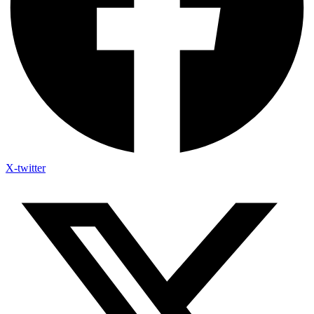
X-twitter