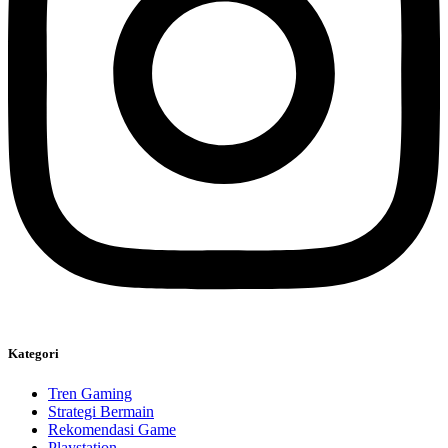
Kategori
Tren Gaming
Strategi Bermain
Rekomendasi Game
Playstation