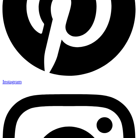
Instagram