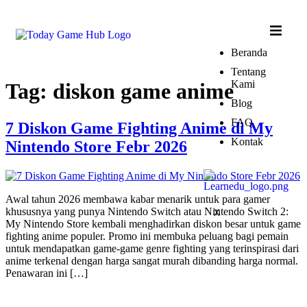
Beranda
Tentang
Kami
Tag:
diskon game anime
Blog
FAQ
7 Diskon Game Fighting Anime di My
Kontak
Nintendo Store Febr 2026
Awal tahun 2026 membawa kabar menarik untuk para gamer
khususnya yang punya Nintendo Switch atau Nintendo Switch 2:
X
My Nintendo Store kembali menghadirkan diskon besar untuk game
fighting anime populer. Promo ini membuka peluang bagi pemain
untuk mendapatkan game-game genre fighting yang terinspirasi dari
anime terkenal dengan harga sangat murah dibanding harga normal.
Penawaran ini […]