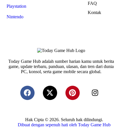
FAQ
Playstation
Kontak
Nintendo
Today Game Hub adalah sumber harian kamu untuk berita
game, update terbaru, panduan, ulasan, dan tren dari dunia
PC, konsol, serta game mobile secara global.
Hak Cipta © 2026. Seluruh hak dilindungi.
Dibuat dengan sepenuh hati oleh Today Game Hub