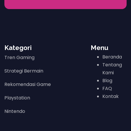
Kategori
Menu
Beranda
Tren Gaming
Tentang
Strategi Bermain
Kami
Blog
Rekomendasi Game
FAQ
Kontak
Playstation
Nintendo