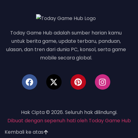
Today Game Hub adalah sumber harian kamu
untuk berita game, update terbaru, panduan,
ulasan, dan tren dari dunia PC, konsol, serta game
mobile secara global.
Hak Cipta © 2026. Seluruh hak dilindungi.
Dibuat dengan sepenuh hati oleh Today Game Hub
Kembali ke atas