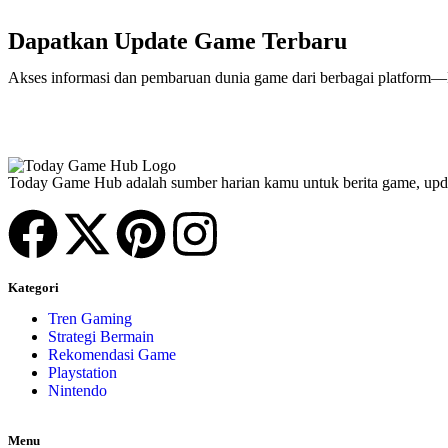
Dapatkan Update Game Terbaru
Akses informasi dan pembaruan dunia game dari berbagai platform—
Today Game Hub adalah sumber harian kamu untuk berita game, update 
Kategori
Tren Gaming
Strategi Bermain
Rekomendasi Game
Playstation
Nintendo
Menu