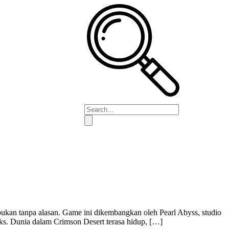
ukan tanpa alasan. Game ini dikembangkan oleh Pearl Abyss, studio
ks. Dunia dalam Crimson Desert terasa hidup, […]