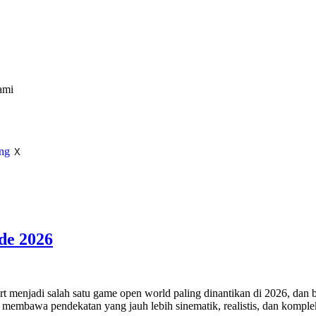
ami
X
de 2026
enjadi salah satu game open world paling dinantikan di 2026, dan b
membawa pendekatan yang jauh lebih sinematik, realistis, dan komple