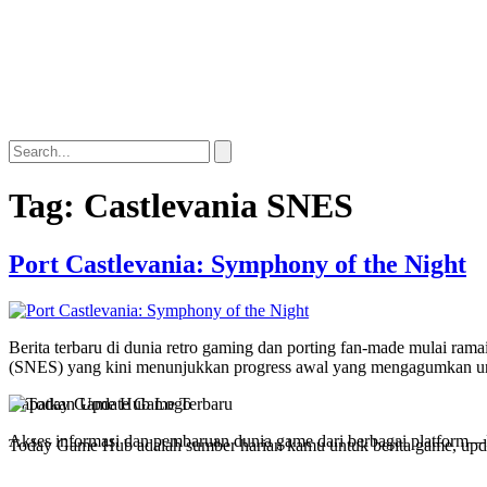
Tag:
Castlevania SNES
Port Castlevania: Symphony of the Night
Berita terbaru di dunia retro gaming dan porting fan-made mulai ram
(SNES) yang kini menunjukkan progress awal yang mengagumkan untuk
Dapatkan Update Game Terbaru
Akses informasi dan pembaruan dunia game dari berbagai platform—
Today Game Hub adalah sumber harian kamu untuk berita game, update 