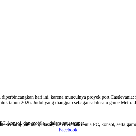
ai diperbincangkan hari ini, karena munculnya proyek port Castlevani
 tahun 2026. Judul yang dianggap sebagai salah satu game Metroidvan
PC, konsol, dan mobile—dalam satu tempat.
terbaru, panduan, ulasan, dan tren dari dunia PC, konsol, serta game
Facebook