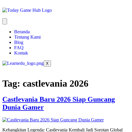
Beranda
Tentang Kami
Blog
FAQ
Kontak
X
Tag:
castlevania 2026
Castlevania Baru 2026 Siap Guncang
Dunia Gamer
Kebangkitan Legenda: Castlevania Kembali Jadi Sorotan Global