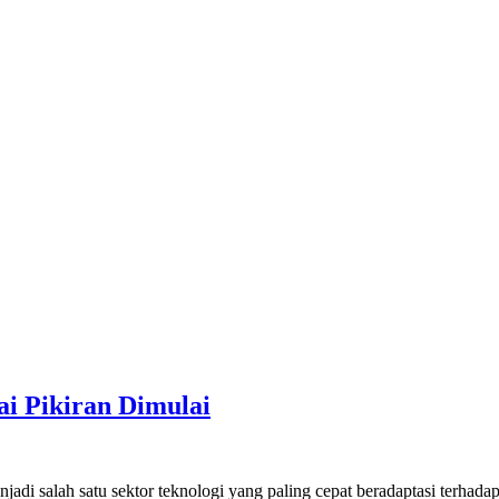
i Pikiran Dimulai
 salah satu sektor teknologi yang paling cepat beradaptasi terhadap inov