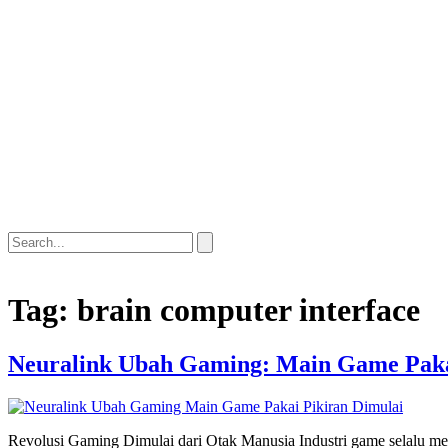
Tag:
brain computer interface
Neuralink Ubah Gaming: Main Game Paka
Revolusi Gaming Dimulai dari Otak Manusia Industri game selalu menjadi