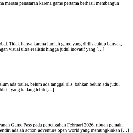
 lama merasa penasaran karena game pertama berhasil membangun
obal. Tidak hanya karena jumlah game yang dirilis cukup banyak,
n visual ultra-realistis hingga judul inovatif yang […]
lum ada trailer, belum ada tanggal rilis, bahkan belum ada judul
shlist” yang kadang lebih […]
yanan Game Pass pada pertengahan Februari 2026, ribuan pemain
 sendiri adalah action-adventure open-world yang memungkinkan […]