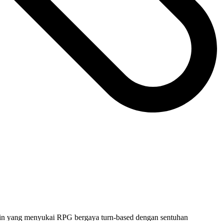
main yang menyukai RPG bergaya turn-based dengan sentuhan