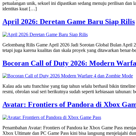
petualangan unik, sekuel ini dipastikan sedang menuju perilisan d
identitas kuat […]
April 2026: Deretan Game Baru Siap Rilis
Gelombang Rilis Game April 2026 Jadi Sorotan Global Bulan April 20
tetapi juga karena kualitas dan skala proyek yang ditawarkan benar-b
Bocoran Call of Duty 2026: Modern Warf
Kalau ada satu franchise yang tiap tahun selalu berhasil bikin timeli
resmi, obrolan soal seri berikutnya sudah seperti kebiasaan tahunan: 
Avatar: Frontiers of Pandora di Xbox Gam
Penambahan Avatar: Frontiers of Pandora ke Xbox Game Pass menjad
Xbox Ultimate dan PC Game Pass kini bisa langsung menjelajahi dun