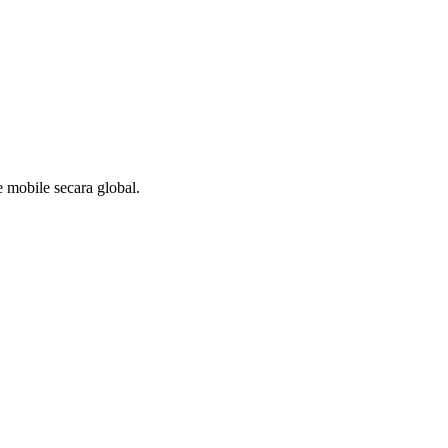
 mobile secara global.