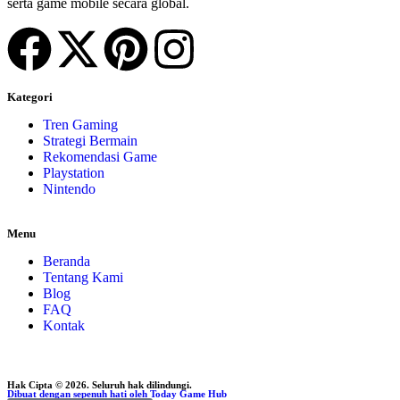
serta game mobile secara global.
Kategori
Tren Gaming
Strategi Bermain
Rekomendasi Game
Playstation
Nintendo
Menu
Beranda
Tentang Kami
Blog
FAQ
Kontak
Hak Cipta © 2026. Seluruh hak dilindungi.
Dibuat dengan sepenuh hati oleh Today Game Hub