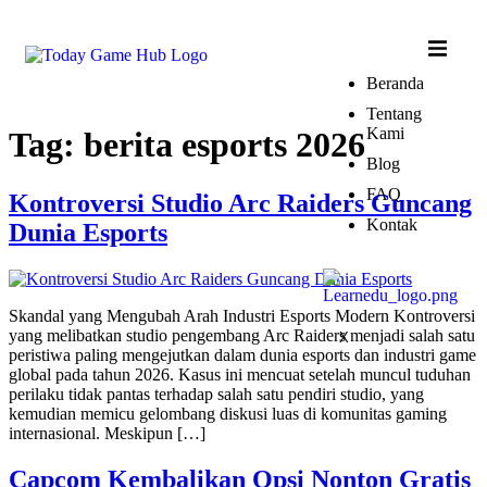
Beranda
Tentang
Kami
Tag:
berita esports 2026
Blog
FAQ
Kontroversi Studio Arc Raiders Guncang
Kontak
Dunia Esports
Skandal yang Mengubah Arah Industri Esports Modern Kontroversi
yang melibatkan studio pengembang Arc Raiders menjadi salah satu
X
peristiwa paling mengejutkan dalam dunia esports dan industri game
global pada tahun 2026. Kasus ini mencuat setelah muncul tuduhan
perilaku tidak pantas terhadap salah satu pendiri studio, yang
kemudian memicu gelombang diskusi luas di komunitas gaming
internasional. Meskipun […]
Capcom Kembalikan Opsi Nonton Gratis