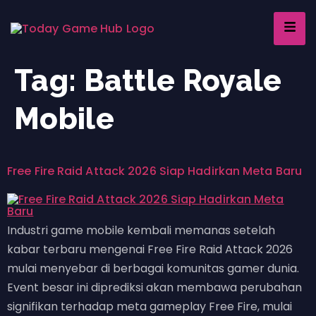
Tag:
Battle Royale
Mobile
Free Fire Raid Attack 2026 Siap Hadirkan Meta Baru
Industri game mobile kembali memanas setelah
kabar terbaru mengenai Free Fire Raid Attack 2026
mulai menyebar di berbagai komunitas gamer dunia.
Event besar ini diprediksi akan membawa perubahan
signifikan terhadap meta gameplay Free Fire, mulai