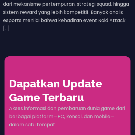
dari mekanisme pertempuran, strategi squad, hingga
sistem reward yang lebih kompetitif. Banyak analis
esports menilai bahwa kehadiran event Raid Attack
[…]
Dapatkan Update
Game Terbaru
Akses informasi dan pembaruan dunia game dari
berbagai platform—PC, konsol, dan mobile—
dalam satu tempat.