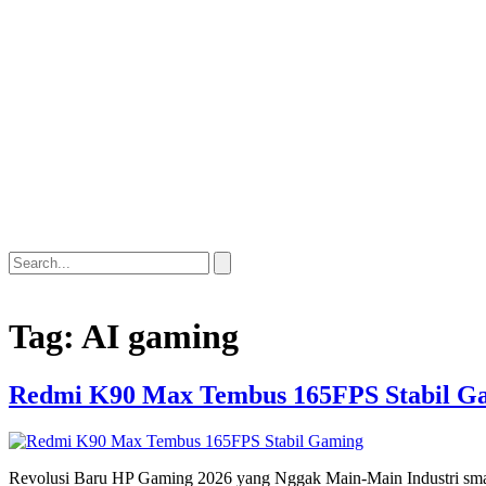
Tag:
AI gaming
Redmi K90 Max Tembus 165FPS Stabil G
Revolusi Baru HP Gaming 2026 yang Nggak Main-Main Industri smart