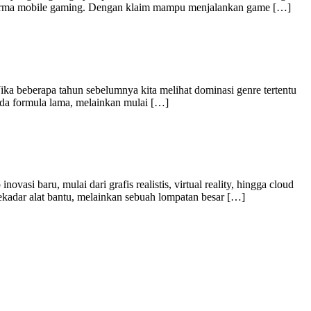
performa mobile gaming. Dengan klaim mampu menjalankan game […]
ka beberapa tahun sebelumnya kita melihat dominasi genre tertentu
 pada formula lama, melainkan mulai […]
asi baru, mulai dari grafis realistis, virtual reality, hingga cloud
kadar alat bantu, melainkan sebuah lompatan besar […]