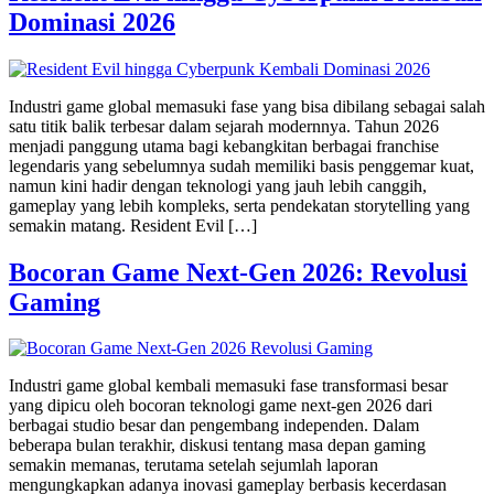
Dominasi 2026
Industri game global memasuki fase yang bisa dibilang sebagai salah
satu titik balik terbesar dalam sejarah modernnya. Tahun 2026
menjadi panggung utama bagi kebangkitan berbagai franchise
legendaris yang sebelumnya sudah memiliki basis penggemar kuat,
namun kini hadir dengan teknologi yang jauh lebih canggih,
gameplay yang lebih kompleks, serta pendekatan storytelling yang
semakin matang. Resident Evil […]
Bocoran Game Next-Gen 2026: Revolusi
Gaming
Industri game global kembali memasuki fase transformasi besar
yang dipicu oleh bocoran teknologi game next-gen 2026 dari
berbagai studio besar dan pengembang independen. Dalam
beberapa bulan terakhir, diskusi tentang masa depan gaming
semakin memanas, terutama setelah sejumlah laporan
mengungkapkan adanya inovasi gameplay berbasis kecerdasan