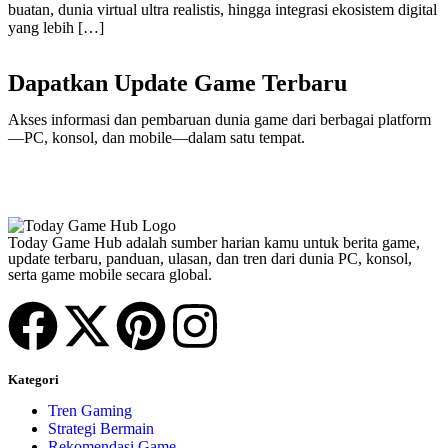
buatan, dunia virtual ultra realistis, hingga integrasi ekosistem digital
yang lebih […]
Dapatkan Update Game Terbaru
Akses informasi dan pembaruan dunia game dari berbagai platform
—PC, konsol, dan mobile—dalam satu tempat.
Today Game Hub adalah sumber harian kamu untuk berita game,
update terbaru, panduan, ulasan, dan tren dari dunia PC, konsol,
serta game mobile secara global.
Kategori
Tren Gaming
Strategi Bermain
Rekomendasi Game