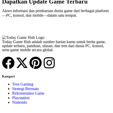
Dapatkan Update Game Terbaru
Akses informasi dan pembaruan dunia game dari berbagai platform
—PC, konsol, dan mobile—dalam satu tempat.
Today Game Hub adalah sumber harian kamu untuk berita game,
update terbaru, panduan, ulasan, dan tren dari dunia PC, konsol,
serta game mobile secara global.
Kategori
Tren Gaming
Strategi Bermain
Rekomendasi Game
Playstation
Nintendo