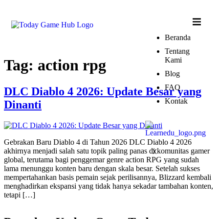
Beranda
Tentang
Kami
Tag:
action rpg
Blog
FAQ
DLC Diablo 4 2026: Update Besar yang
Kontak
Dinanti
Gebrakan Baru Diablo 4 di Tahun 2026 DLC Diablo 4 2026
akhirnya menjadi salah satu topik paling panas di komunitas gamer
X
global, terutama bagi penggemar genre action RPG yang sudah
lama menunggu konten baru dengan skala besar. Setelah sukses
mempertahankan basis pemain sejak perilisannya, Blizzard kembali
menghadirkan ekspansi yang tidak hanya sekadar tambahan konten,
tetapi […]