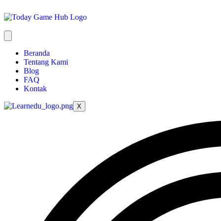
Beranda
Tentang Kami
Blog
FAQ
Kontak
X