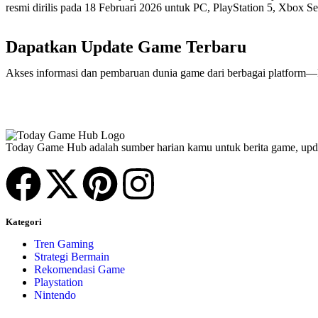
resmi dirilis pada 18 Februari 2026 untuk PC, PlayStation 5, Xbox 
Dapatkan Update Game Terbaru
Akses informasi dan pembaruan dunia game dari berbagai platform—
Today Game Hub adalah sumber harian kamu untuk berita game, update 
Kategori
Tren Gaming
Strategi Bermain
Rekomendasi Game
Playstation
Nintendo