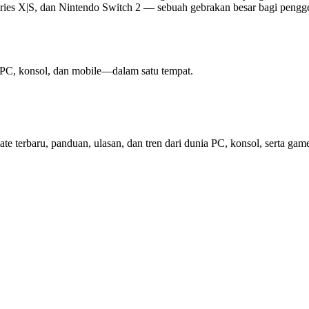
Series X|S, dan Nintendo Switch 2 — sebuah gebrakan besar bagi pengg
PC, konsol, dan mobile—dalam satu tempat.
terbaru, panduan, ulasan, dan tren dari dunia PC, konsol, serta game