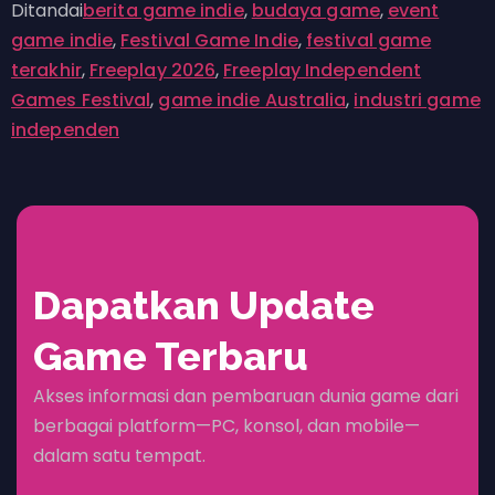
Ditandai
berita game indie
,
budaya game
,
event
game indie
,
Festival Game Indie
,
festival game
terakhir
,
Freeplay 2026
,
Freeplay Independent
Games Festival
,
game indie Australia
,
industri game
independen
Dapatkan Update
Game Terbaru
Akses informasi dan pembaruan dunia game dari
berbagai platform—PC, konsol, dan mobile—
dalam satu tempat.