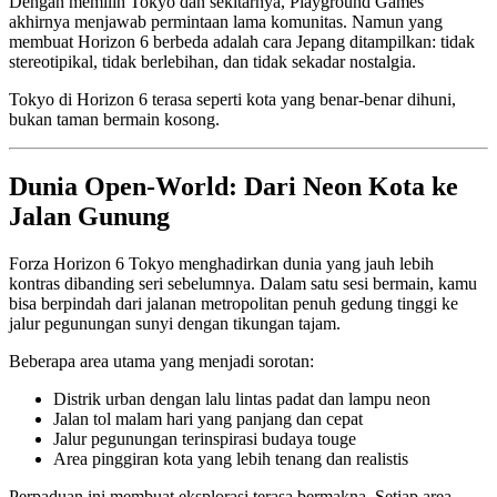
Dengan memilih Tokyo dan sekitarnya, Playground Games
akhirnya menjawab permintaan lama komunitas. Namun yang
membuat Horizon 6 berbeda adalah cara Jepang ditampilkan: tidak
stereotipikal, tidak berlebihan, dan tidak sekadar nostalgia.
Tokyo di Horizon 6 terasa seperti kota yang benar-benar dihuni,
bukan taman bermain kosong.
Dunia Open-World: Dari Neon Kota ke
Jalan Gunung
Forza Horizon 6 Tokyo menghadirkan dunia yang jauh lebih
kontras dibanding seri sebelumnya. Dalam satu sesi bermain, kamu
bisa berpindah dari jalanan metropolitan penuh gedung tinggi ke
jalur pegunungan sunyi dengan tikungan tajam.
Beberapa area utama yang menjadi sorotan:
Distrik urban dengan lalu lintas padat dan lampu neon
Jalan tol malam hari yang panjang dan cepat
Jalur pegunungan terinspirasi budaya touge
Area pinggiran kota yang lebih tenang dan realistis
Perpaduan ini membuat eksplorasi terasa bermakna. Setiap area