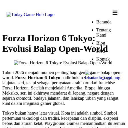
Beranda
Tentang
Kami
Forza Horizon 6 Tokyo:
Blog
Evolusi Balap Open-World
FAQ
Kontak
Tahun 2026 menjadi momen penting bagi genre game balap open-
world.
Forza Horizon 6 Tokyo
hadir bukan sekadar sebagai
lanjutan seri, tetapi sebagai pernyataan arah baru dari franchise
Forza Horizon. Setelah menjelajahi Amerika, Eropa, hingga
X
Meksiko, seri ini akhirnya mendarat di Jepang, negara dengan
sejarah otomotif, budaya jalanan, dan lanskap urban yang sangat
kuat dalam imajinasi gamer global.
Tokyo bukan hanya latar visual. Kota ini adalah simbol. Simbol
pertemuan teknologi dan tradisi, kecepatan dan disiplin, ekspresi
bebas dan aturan ketat. Playground Games memanfaatkan itu semua