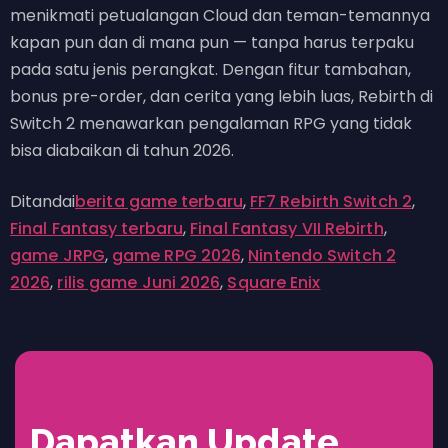
menikmati petualangan Cloud dan teman-temannya
kapan pun dan di mana pun — tanpa harus terpaku
pada satu jenis perangkat. Dengan fitur tambahan,
bonus pre-order, dan cerita yang lebih luas, Rebirth di
Switch 2 menawarkan pengalaman RPG yang tidak
bisa diabaikan di tahun 2026.
Ditandai
berita game terbaru
,
FF7 Rebirth Switch 2
,
Final Fantasy terbaru
,
Final Fantasy VII Rebirth
,
game JRPG
,
game RPG 2026
,
Nintendo Switch 2
2026
,
rilis game Juni 2026
,
Square Enix
Dapatkan Update