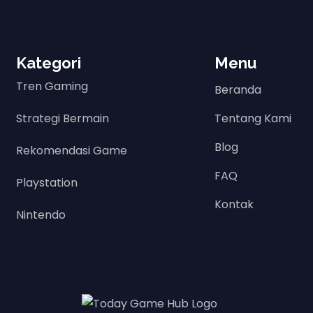
Kategori
Menu
Tren Gaming
Beranda
Strategi Bermain
Tentang Kami
Blog
Rekomendasi Game
FAQ
Playstation
Kontak
Nintendo