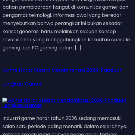
bahan pembicaraan hangat di komunitas gamer dan
pengamat teknologi. Informasi awal yang beredar
menyebutkan bahwa perangkat ini bukan sekadar
konsol generasi baru, melainkan sebuah konsep
revolusioner yang menggabungkan kekuatan console
gaming dan PC gaming dalam […]
Game Horor Steam Mendominasi 2026: Panduan
Lengkap Gamer
Industri game horor tahun 2026 sedang memasuki
salah satu periode paling menarik dalam sejarahnya.
Setelah sekian lama banyak game horor terbaik