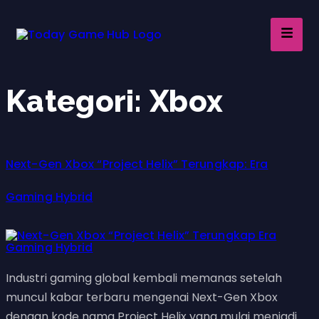
Kategori:
Xbox
Next-Gen Xbox “Project Helix” Terungkap: Era
Gaming Hybrid
Industri gaming global kembali memanas setelah
muncul kabar terbaru mengenai Next-Gen Xbox
dengan kode nama Project Helix yang mulai menjadi