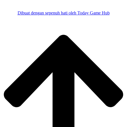
Dibuat dengan sepenuh hati oleh Today Game Hub