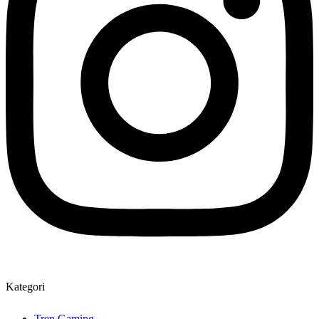
Kategori
Tren Gaming