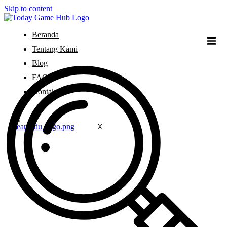
Skip to content
Beranda
Tentang Kami
Blog
FAQ
Kontak
X