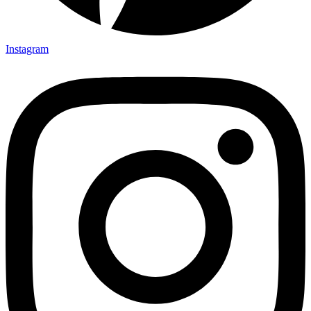
Instagram