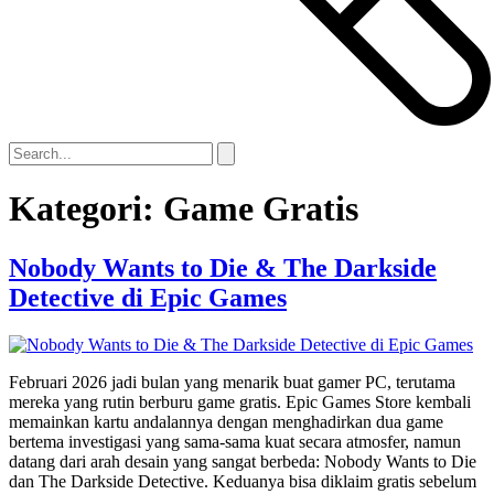
Kategori:
Game Gratis
Nobody Wants to Die & The Darkside
Detective di Epic Games
Februari 2026 jadi bulan yang menarik buat gamer PC, terutama
mereka yang rutin berburu game gratis. Epic Games Store kembali
memainkan kartu andalannya dengan menghadirkan dua game
bertema investigasi yang sama-sama kuat secara atmosfer, namun
datang dari arah desain yang sangat berbeda: Nobody Wants to Die
dan The Darkside Detective. Keduanya bisa diklaim gratis sebelum