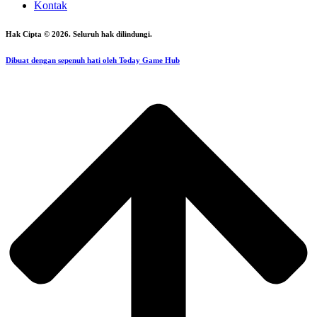
Kontak
Hak Cipta © 2026. Seluruh hak dilindungi.
Dibuat dengan sepenuh hati oleh Today Game Hub