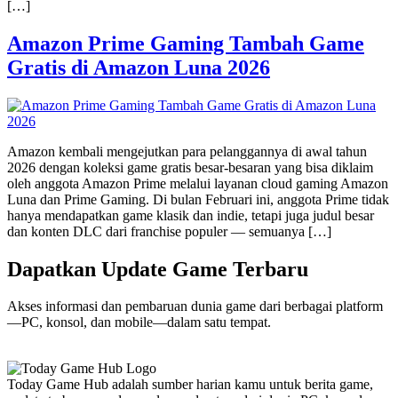
[…]
Amazon Prime Gaming Tambah Game
Gratis di Amazon Luna 2026
Amazon kembali mengejutkan para pelanggannya di awal tahun
2026 dengan koleksi game gratis besar-besaran yang bisa diklaim
oleh anggota Amazon Prime melalui layanan cloud gaming Amazon
Luna dan Prime Gaming. Di bulan Februari ini, anggota Prime tidak
hanya mendapatkan game klasik dan indie, tetapi juga judul besar
dan konten DLC dari franchise populer — semuanya […]
Dapatkan Update Game Terbaru
Akses informasi dan pembaruan dunia game dari berbagai platform
—PC, konsol, dan mobile—dalam satu tempat.
Today Game Hub adalah sumber harian kamu untuk berita game,